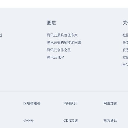
圈层
关
划
腾讯云最具价值专家
社
腾讯云架构师技术同盟
免
腾讯云创作之星
联
腾讯云TDP
友
M
区块链服务
消息队列
网络加速
企业云
CDN加速
视频通话