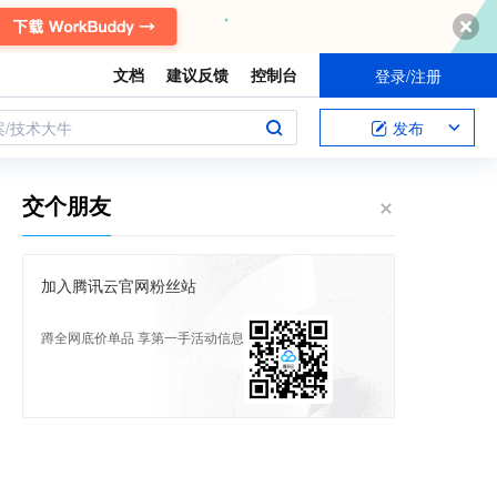
文档
建议反馈
控制台
登录/注册
案/技术大牛
发布
交个朋友
加入腾讯云官网粉丝站
蹲全网底价单品 享第一手活动信息