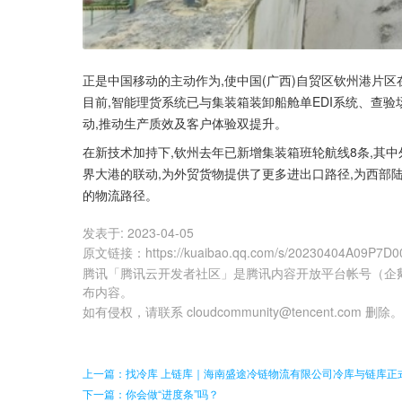
正是中国移动的主动作为,使中国(广西)自贸区钦州港片
目前,智能理货系统已与集装箱装卸船舱单EDI系统、查验
动,推动生产质效及客户体验双提升。
在新技术加持下,钦州去年已新增集装箱班轮航线8条,其中
界大港的联动,为外贸货物提供了更多进出口路径,为西部
的物流路径。
发表于:
2023-04-05
原文链接
：
https://kuaibao.qq.com/s/20230404A09P7D0
腾讯「腾讯云开发者社区」是腾讯内容开放平台帐号（企
布内容。
如有侵权，请联系 cloudcommunity@tencent.com 删除
上一篇：找冷库 上链库｜海南盛途冷链物流有限公司冷库与链库正
下一篇：你会做“进度条”吗？