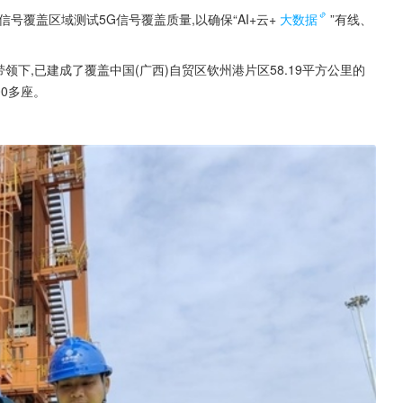
号覆盖区域测试5G信号覆盖质量,以确保“AI+云+
大数据
”有线、
带领下,已建成了覆盖中国(广西)自贸区钦州港片区58.19平方公里的
00多座。