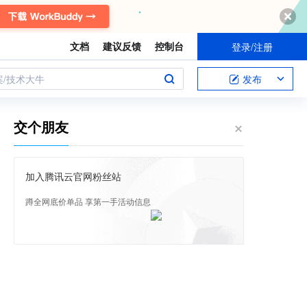
文档
建议反馈
控制台
登录/注册
案/技术大牛
发布
交个朋友
加入腾讯云官网粉丝站
蹲全网底价单品 享第一手活动信息