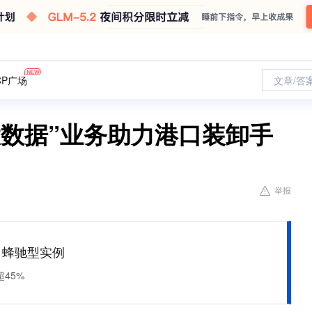
CP广场
文章/答
大数据”业务助力港口装卸手
举报
M 蜂驰型实例
45%