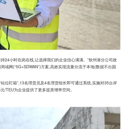
持24小时在岗在线,让选择我们的企业信心满满。”钦州港分公司政
网(“5G+SDWAN”)方案,高效实现流量分流于本地(数据不出园
位盯箱”,13名理货员及4名理货组长即可通过系统,实施对35台岸
6元/TEU为企业提供了更多提质增率空间。