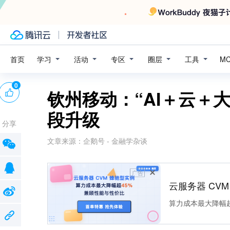
学习
活动
专区
圈层
工具
首页
M
0
钦州移动：“AI＋云＋
段升级
分享
文章来源：
企鹅号 - 金融学杂谈
广告
云服务器 CV
算力成本最大降幅超