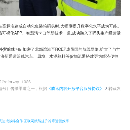
区在高标准建成自动化集装箱码头时,大幅度提升数字化水平成为可能。
场可视化APP、智慧湾卡口等新技术一道,成功融入了码头生产经营活
外贸航线7条,加密了北部湾港至RCEP成员国的航线网络,扩大了与世
陆海新通道沿线汽车、原糖、水泥熟料等货物流通搭建更为经济便捷
0?refer=cp_1026
鹅号）传播渠道之一，根据
《腾讯内容开放平台服务协议》
转载发
。
式达成战略合作 互联网赋能提升冷库运营效率