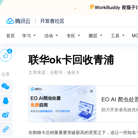
学习
活动
专区
圈层
工具
首页
M
0
联华ok卡回收青浦
文章来源：
企鹅号 - 速收卡
分享
广告
EO AI 爬虫
助力开发者高效优
在购物卡总销量屡屡突破新高的背景之下，这让一些知名