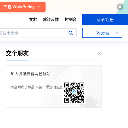
文档
建议反馈
控制台
登录/注册
案/技术大牛
发布
交个朋友
加入腾讯云官网粉丝站
蹲全网底价单品 享第一手活动信息