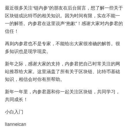
最近很多关注“链内参”的朋友在后台留言，想了解一些关于
区块链或比特币的相关知识。因为时间有限，实在不能一
一的解答。内参君在这里说声“抱歉”！感谢大家对内参君的
信任！
再则内参君也不是专家，不能给出大家很准确的解答。很
多知识也是现学现卖。
新年之际，感谢大家的支持，内参君把自己时常关注的网
站推荐给大家。这里涵盖了所有关于区块链、比特币基础
知识，相信会对你有所帮助。
新年一年里，内参君愿和你一起关注区块链，共同学习，
共同成长！
小白入门
lianneican