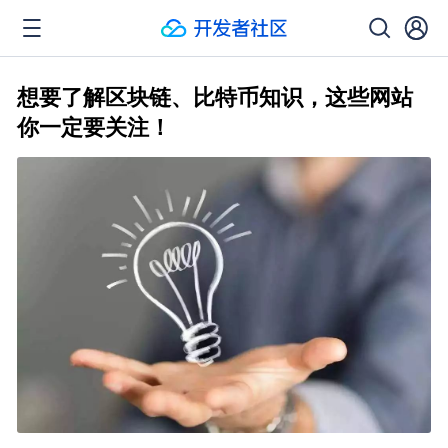
想要了解区块链、比特币知识，这些网站
你一定要关注！