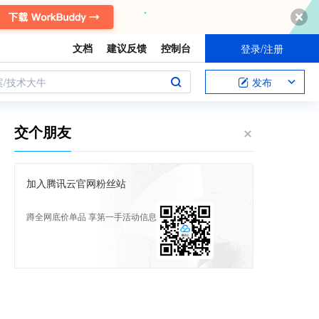
文档
建议反馈
控制台
登录/注册
案/技术大牛
发布
交个朋友
加入腾讯云官网粉丝站
蹲全网底价单品 享第一手活动信息