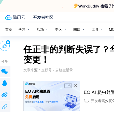
学习
活动
专区
圈层
工具
首页
M
0
任正非的判断失误了？
变更！
分享
文章来源：
企鹅号 - 云姐生活录
广告
EO AI 爬虫
助力开发者高效优