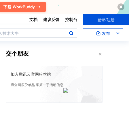
文档
建议反馈
控制台
登录/注册
案/技术大牛
发布
交个朋友
加入腾讯云官网粉丝站
蹲全网底价单品 享第一手活动信息