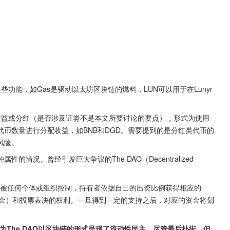
功能，如Gas是驱动以太坊区块链的燃料，LUN可以用于在Lunyr
收益或分红（是否涉及证劵不是本文所要讨论的要点），形式为使用
币数量进行分配收益，如BNB和DGD。需要提到的是分红类代币的
风险。
况。曾经引发巨大争议的The DAO（Decentralized 
被任何个体或组织控制，持有者依据自己的出资比例获得相应的
资基金）和投票表决的权利。一旦得到一定的支持之后，对应的资金将划
。
认为The DAO以区块链的形式呈现了流动性民主，尽管最后扑街，但