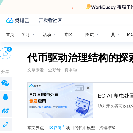
学习
活动
专区
圈层
工具
首页
M
0
代币驱动治理结构的探索者D
文章来源：
企鹅号 - 真本聪
分享
广告
EO AI 爬虫
助力开发者高效优
本文要点：
区块链
项目的代币模型、治理结构