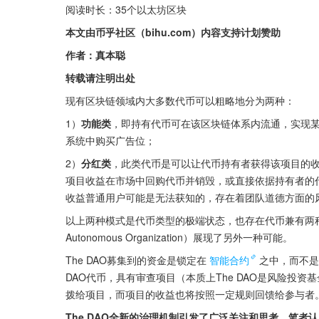
阅读时长：35个以太坊区块
本文由币乎社区（bihu.com）内容支持计划赞助
作者：真本聪
转载请注明出处
现有区块链领域内大多数代币可以粗略地分为两种：
1）
功能类
，即持有代币可在该区块链体系内流通，实现某些
系统中购买广告位；
2）
分红类
，此类代币是可以让代币持有者获得该项目的
项目收益在市场中回购代币并销毁，或直接依据持有者的代
收益普通用户可能是无法获知的，存在着团队道德方面的
以上两种模式是代币类型的极端状态，也存在代币兼有两种属性的情
Autonomous Organization）展现了另外一种可能。
The DAO募集到的资金是锁定在
智能合约
之中，而不是
DAO代币，具有审查项目（本质上The DAO是风险投
拨给项目，而项目的收益也将按照一定规则回馈给参与者
The DAO全新的治理机制引发了广泛关注和思考，笔者