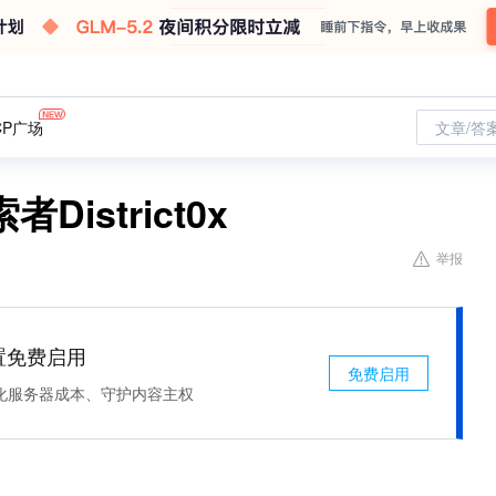
CP广场
文章/答
istrict0x
举报
处置免费启用
免费启用
化服务器成本、守护内容主权