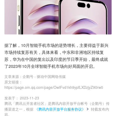
据了解，10月智能手机市场的逆势增长，主要得益于新兴
市场持续复苏有关，具体来看，中东和非洲地区持续复
苏，华为在中国的复出以及印度的节日季开始，最终成就
了2023年10月全球智能手机市场向好局面的开启。
文章来源：
企鹅号 - 驱动中国网络传媒
原文链接：
https://page.om.qq.com/page/OwIFvd1kh9ypfLXDzjyZ90rw0
发表于：
2023-11-23
腾讯「腾讯云开发者社区」是腾讯内容开放平台帐号（企鹅号）传
播渠道之一，根据
《腾讯内容开放平台服务协议》
转载发布内
容。