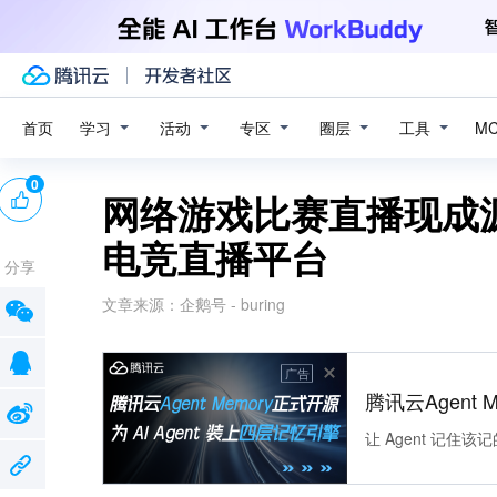
学习
活动
专区
圈层
工具
首页
M
0
网络游戏比赛直播现成
电竞直播平台
分享
文章来源：
企鹅号 - buring
广告
腾讯云Agent 
让 Agent 记