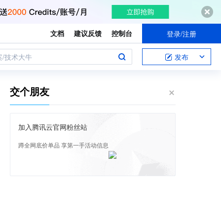
文档
建议反馈
控制台
登录/注册
案/技术大牛
发布
交个朋友
加入腾讯云官网粉丝站
蹲全网底价单品 享第一手活动信息