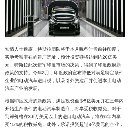
知情人士透露，特斯拉团队将于本月晚些时候前往印度，
实地考察潜在的建厂选址，预计投资额将达到约20亿美
元。特斯拉此次进军印度市场的决策，得到了印度政府新
政策的支持。今年3月，印度政府宣布降低对满足特定条件
企业的电动汽车进口税，以吸引外资建厂并促进本土电动
汽车产业的发展。
根据印度政府的新政策，满足投资至少5亿美元并在三年内
开始生产条件的电动汽车制造商，将享受税收减免。对于
到岸价格在3.5万美元以上的进口电动汽车，将在5年内享
受15%的税收减免。此外，承诺投资超过8亿美元的企业，