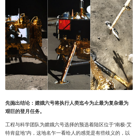
先抛出结论：嫦娥六号将执行人类迄今为止最为复杂最为
艰巨的登月任务。
工程与科学团队为嫦娥六号选择的预选着陆区位于“南极-艾
特肯盆地”内，这地名乍一看给人的感觉是有些歧义的，以