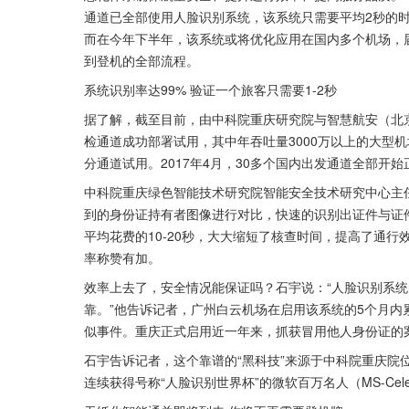
通道已全部使用人脸识别系统，该系统只需要平均2秒的
而在今年下半年，该系统或将优化应用在国内多个机场，
到登机的全部流程。
系统识别率达99% 验证一个旅客只需要1-2秒
据了解，截至目前，由中科院重庆研究院与智慧航安（北京
检通道成功部署试用，其中年吞吐量3000万以上的大型机场
分通道试用。2017年4月，30多个国内出发通道全部开
中科院重庆绿色智能技术研究院智能安全技术研究中心主
到的身份证持有者图像进行对比，快速的识别出证件与证
平均花费的10-20秒，大大缩短了核查时间，提高了通
率称赞有加。
效率上去了，安全情况能保证吗？石宇说：“人脸识别系统
靠。”他告诉记者，广州白云机场在启用该系统的5个月内
似事件。重庆正式启用近一年来，抓获冒用他人身份证的
石宇告诉记者，这个靠谱的“黑科技”来源于中科院重庆院位
连续获得号称“人脸识别世界杯”的微软百万名人（MS-Ce