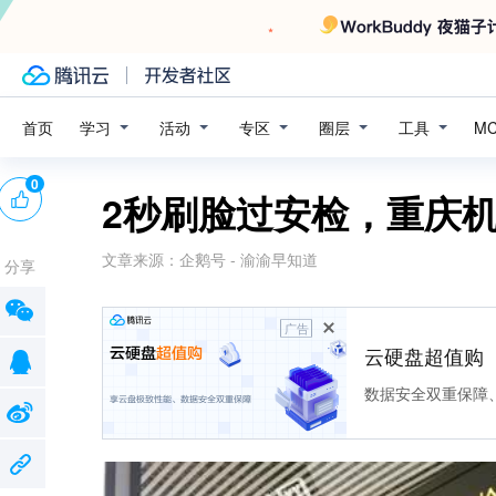
学习
活动
专区
圈层
工具
首页
M
0
2秒刷脸过安检，重庆机
文章来源：
企鹅号 - 渝渝早知道
分享
广告
云硬盘超值购
数据安全双重保障