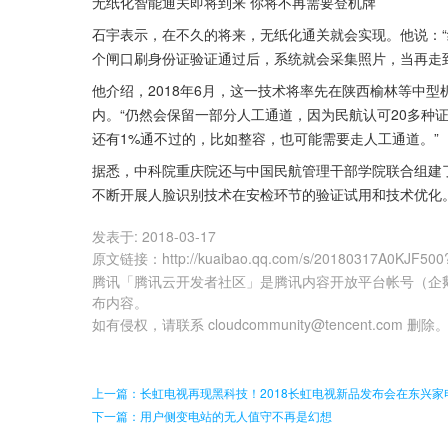
无纸化智能通关即将到来 你将不再需要登机牌
石宇表示，在不久的将来，无纸化通关就会实现。他说：
个闸口刷身份证验证通过后，系统就会采集照片，当再走
他介绍，2018年6月，这一技术将率先在陕西榆林等中
内。“仍然会保留一部分人工通道，因为民航认可20多种
还有1%通不过的，比如整容，也可能需要走人工通道。”
据悉，中科院重庆院还与中国民航管理干部学院联合组建了
不断开展人脸识别技术在安检环节的验证试用和技术优化
发表于:
2018-03-17
原文链接
：
http://kuaibao.qq.com/s/20180317A0KJF500
腾讯「腾讯云开发者社区」是腾讯内容开放平台帐号（企
布内容。
如有侵权，请联系 cloudcommunity@tencent.com 删除
上一篇：长虹电视再现黑科技！2018长虹电视新品发布会在东兴家
下一篇：用户侧变电站的无人值守不再是幻想