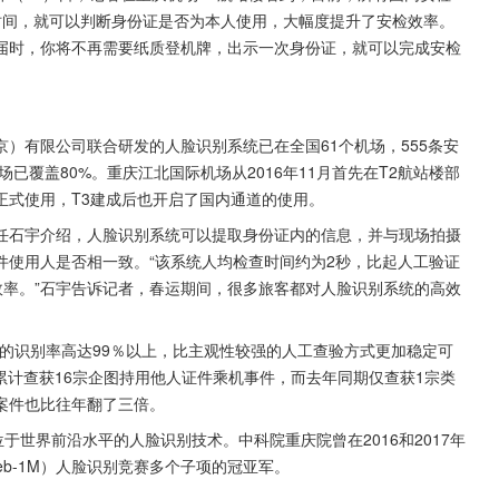
时间，就可以判断身份证是否为本人使用，大幅度提升了安检效率。
届时，你将不再需要纸质登机牌，出示一次身份证，就可以完成安检
）有限公司联合研发的人脸识别系统已在全国61个机场，555条安
已覆盖80%。重庆江北国际机场从2016年11月首先在T2航站楼部
始正式使用，T3建成后也开启了国内通道的使用。
任石宇介绍，人脸识别系统可以提取身份证内的信息，并与现场拍摄
件使用人是否相一致。“该系统人均检查时间约为2秒，比起人工验证
行效率。”石宇告诉记者，春运期间，很多旅客都对人脸识别系统的高效
的识别率高达99％以上，比主观性较强的人工查验方式更加稳定可
累计查获16宗企图持用他人证件乘机事件，而去年同期仅查获1宗类
案件也比往年翻了三倍。
于世界前沿水平的人脸识别技术。中科院重庆院曾在2016和2017年
leb-1M）人脸识别竞赛多个子项的冠亚军。