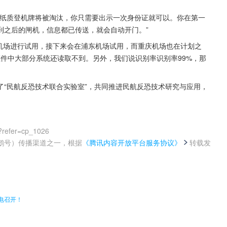
“纸质登机牌将被淘汰，你只需要出示一次身份证就可以。你在第一
到之后的闸机，信息都已传送，就会自动开门。”
型机场进行试用，接下来会在浦东机场试用，而重庆机场也在计划之
证件中大部分系统还读取不到。另外，我们说识别率识别率99%，那
“民航反恐技术联合实验室”，共同推进民航反恐技术研究与应用，
。
?refer=cp_1026
鹅号）传播渠道之一，根据
《腾讯内容开放平台服务协议》
转载发
。
电召开！