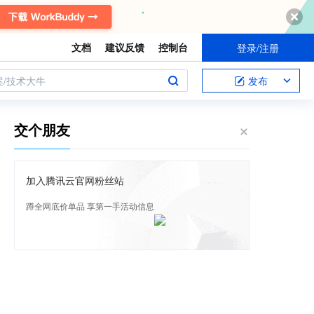
文档
建议反馈
控制台
登录/注册
案/技术大牛
发布
交个朋友
加入腾讯云官网粉丝站
蹲全网底价单品 享第一手活动信息