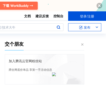
文档
建议反馈
控制台
登录/注册
案/技术大牛
发布
交个朋友
加入腾讯云官网粉丝站
蹲全网底价单品 享第一手活动信息