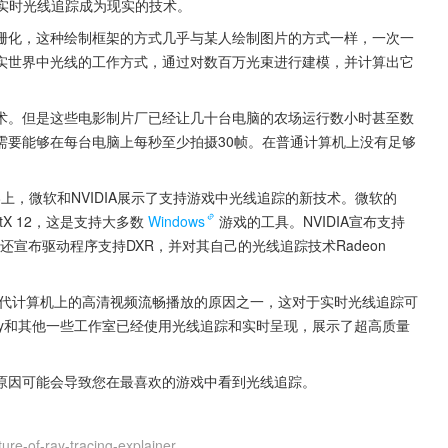
以使实时光线追踪成为现实的技术。
栅化，这种绘制框架的方式几乎与某人绘制图片的方式一样，一次一
实世界中光线的工作方式，通过对数百万光束进行建模，并计算出它
术。但是这些电影制片厂已经让几十台电脑的农场运行数小时甚至数
需要能够在每台电脑上每秒至少拍摄30帧。在普通计算机上没有足够
8上，微软和NVIDIA展示了支持游戏中光线追踪的新技术。微软的
tX 12，这是支持大多数
Windows
游戏的工具。NVIDIA宣布支持
D还宣布驱动程序支持DXR，并对其自己的光线追踪技术Radeon 
数现代计算机上的高清视频流畅播放的原因之一，这对于实时光线追踪可
s，Remedy和其他一些工作室已经使用光线追踪和实时呈现，展示了超高质量
原因可能会导致您在最喜欢的游戏中看到光线追踪。 
ure-of-ray-tracing-explainer