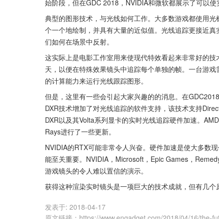
始阶段，但在GDC 2018，NVIDIA和微软都展示了可
典型的图形技术，与光线如何工作。大多数游戏都使用光
个一个地绘制，并具有大量的近似值。光线追踪更接近真
们如何在场景中反射。
这实际上是电影工作室用来使现代特效看起来非常好的技
天，以便在特殊效果镜头中追踪每个单独的帧。一台游戏
的计算能力来运行光线跟踪图形。
但是，这里有一些会引起大家兴趣的的消息。在GDC201
DXR技术增加了对光线追踪的软件支持，该技术支持Direc
DXR以及其Volta系列显卡的实时光线追踪硬件加速。AM
Rays进行了一些更新。
NVIDIA的RTX可能非常令人兴奋。硬件加速是使大多
能至关重要。NVIDIA，Microsoft，Epic Game
游戏镜头的令人难以置信的演示。
获得这种渲染实时镜头是一项巨大的技术成就，但有几个
发表于:
2018-04-17
原文链接
：
https://www.engadget.com/2018/04/16/the-fut