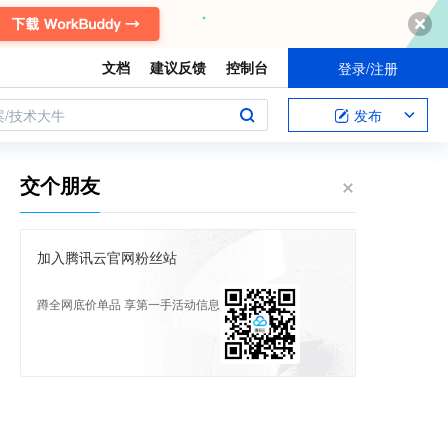
文档
建议反馈
控制台
登录/注册
案/技术大牛
发布
交个朋友
加入腾讯云官网粉丝站
蹲全网底价单品 享第一手活动信息