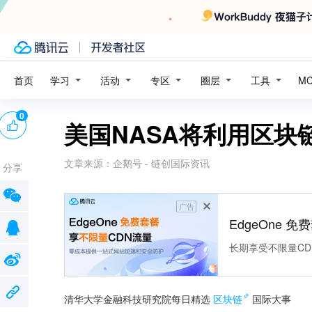
学习
活动
专区
圈层
工具
首页
M
0
美国NASA将利用区块
文章来源：
企鹅号 - 链创国际资讯
分享
广告
EdgeOne 
长期享受不限量CD
清华大学金融科技研究院每日精选
区块链
国际大事