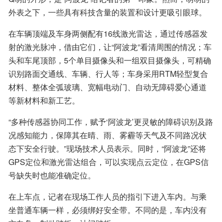
外表之下，一些具有科技含量的装置和设计更吸引眼球。
在车辆顶端及车身两侧配有16线激光雷达，通过传感器发
射的激光脉冲，借由它们，让“阿波龙”看清周围的情况；车
头和车尾顶部，5个单目摄像头和一组双目摄像头，可精确
识别路面交通线、车辆、行人等；车身采用RTM轻型复合
材料、整体全弧玻璃、宽幅电动门、自动无障碍爱心通道
等新材料和新工艺。
“多种传感器协同工作，赋予‘阿波龙’更灵敏的障碍识别及路
况感知能力，保障其在晴、雨、雾霾等天气及不同路况状
态下安全行驶。”现场技术人员表示。同时，“阿波龙”还将
GPS定位和激光雷达组合，可以实现点云定位，在GPS信
号缺失时也能准确定位。
在上车点，记者在现场工作人员的指引下进入车内。与乘
坐普通车辆一样，必须绑好安全带。不同的是，车内没有