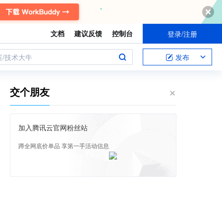
文档
建议反馈
控制台
登录/注册
案/技术大牛
发布
交个朋友
加入腾讯云官网粉丝站
蹲全网底价单品 享第一手活动信息