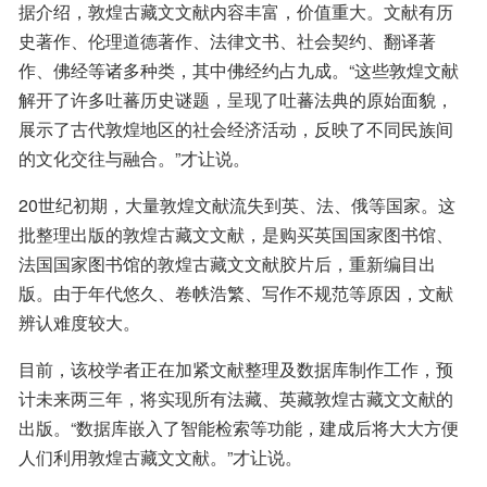
据介绍，敦煌古藏文文献内容丰富，价值重大。文献有历
史著作、伦理道德著作、法律文书、社会契约、翻译著
作、佛经等诸多种类，其中佛经约占九成。“这些敦煌文献
解开了许多吐蕃历史谜题，呈现了吐蕃法典的原始面貌，
展示了古代敦煌地区的社会经济活动，反映了不同民族间
的文化交往与融合。”才让说。
20世纪初期，大量敦煌文献流失到英、法、俄等国家。这
批整理出版的敦煌古藏文文献，是购买英国国家图书馆、
法国国家图书馆的敦煌古藏文文献胶片后，重新编目出
版。由于年代悠久、卷帙浩繁、写作不规范等原因，文献
辨认难度较大。
目前，该校学者正在加紧文献整理及数据库制作工作，预
计未来两三年，将实现所有法藏、英藏敦煌古藏文文献的
出版。“数据库嵌入了智能检索等功能，建成后将大大方便
人们利用敦煌古藏文文献。”才让说。