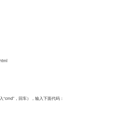
html
输入“cmd”，回车），输入下面代码：