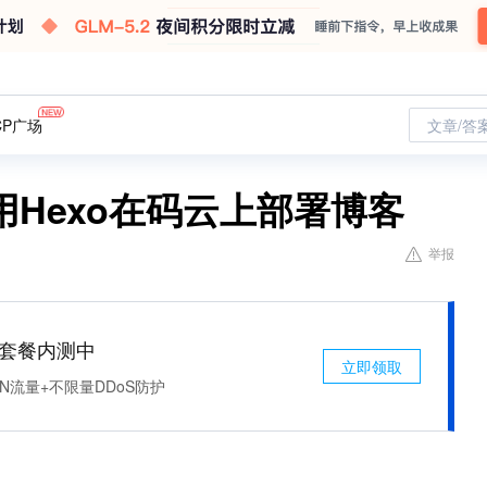
CP广场
文章/答
Hexo在码云上部署博客
举报
免费套餐内测中
立即领取
N流量+不限量DDoS防护