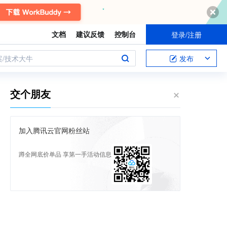
文档
建议反馈
控制台
登录/注册
案/技术大牛
发布
交个朋友
加入腾讯云官网粉丝站
蹲全网底价单品 享第一手活动信息