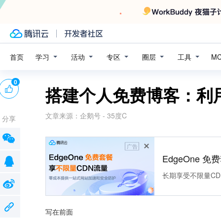
学习
活动
专区
圈层
工具
首页
M
0
搭建个人免费博客：利用
文章来源：
企鹅号 - 35度C
分享
广告
EdgeOne 
长期享受不限量CD
写在前面