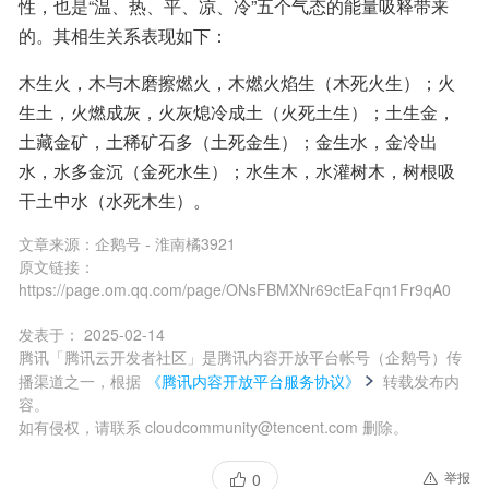
性，也是“温、热、平、凉、冷”五个气态的能量吸释带来
的。其相生关系表现如下：
木生火，木与木磨擦燃火，木燃火焰生（木死火生）；火
生土，火燃成灰，火灰熄冷成土（火死土生）；土生金，
土藏金矿，土稀矿石多（土死金生）；金生水，金冷出
水，水多金沉（金死水生）；水生木，水灌树木，树根吸
干土中水（水死木生）。
文章来源：
企鹅号 - 淮南橘3921
原文链接：
https://page.om.qq.com/page/ONsFBMXNr69ctEaFqn1Fr9qA0
发表于：
2025-02-14
腾讯「腾讯云开发者社区」是腾讯内容开放平台帐号（企鹅号）传
播渠道之一，根据
《腾讯内容开放平台服务协议》
转载发布内
容。
如有侵权，请联系 cloudcommunity@tencent.com 删除。
举报
0