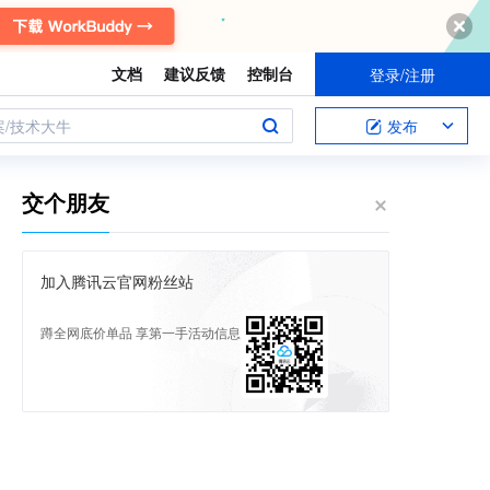
文档
建议反馈
控制台
登录/注册
案/技术大牛
发布
交个朋友
加入腾讯云官网粉丝站
蹲全网底价单品 享第一手活动信息