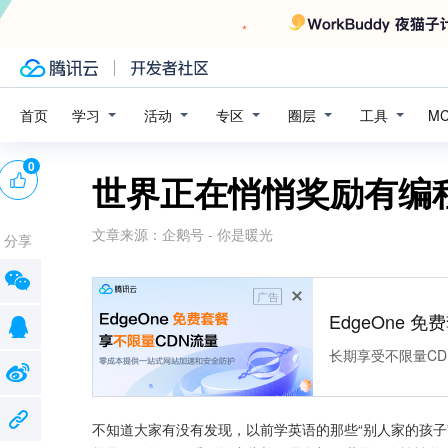
学习
活动
专区
圈层
工具
首页
M
0
世界正在悄悄奖励有编
文章来源：
企鹅号 - 你是暖光
分享
广告
EdgeOne 
长期享受不限量CD
不知道大家有没有发现，以前学英语的那些“别人家的孩子