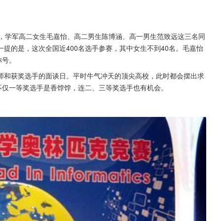
中，学军高二女生毛嘉怡、高二男生陈博涵、高一男生范致远这三名同
提的是，这次全国近400名选手参赛，其中女生不到40名。毛嘉怡
称号。
师和获奖选手的面谈日。平时牛气冲天的顶尖高校，此时都会摆出求
不仅一等奖选手是香饽饽，连二、三等奖选手也有机会。