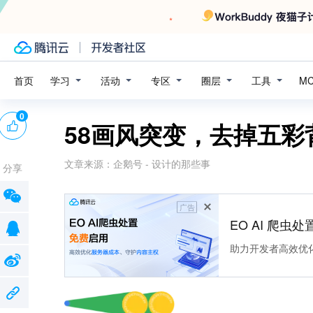
学习
活动
专区
圈层
工具
首页
M
0
58画风突变，去掉五彩
文章来源：
企鹅号 - 设计的那些事
分享
广告
EO AI 爬虫
助力开发者高效优