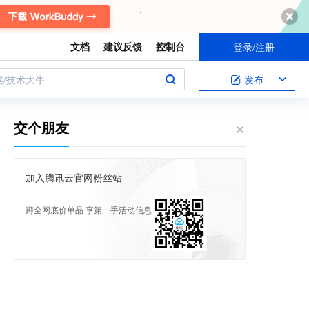
文档
建议反馈
控制台
登录/注册
案/技术大牛
发布
交个朋友
加入腾讯云官网粉丝站
蹲全网底价单品 享第一手活动信息