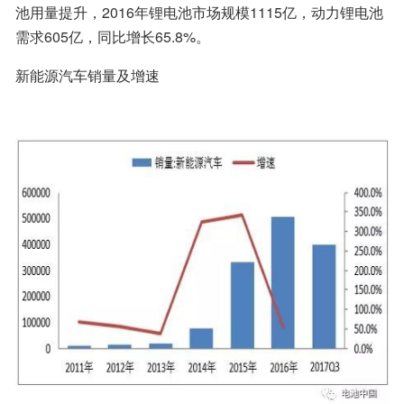
池用量提升，2016年锂电池市场规模1115亿，动力锂电池
需求605亿，同比增长65.8%。
新能源汽车销量及增速