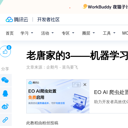
学习
活动
专区
圈层
工具
首页
M
0
老唐家的3——机器学习
文章来源：
企鹅号 - 菜鸟要飞
分享
广告
EO AI 爬虫
助力开发者高效优
此教程由粉丝投稿