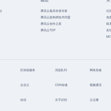
划
腾讯云最具价值专家
社
腾讯云架构师技术同盟
免
腾讯云创作之星
联
腾讯云TDP
友
M
区块链服务
消息队列
网络加速
企业云
CDN加速
视频通话
短信
文字识别
云点播