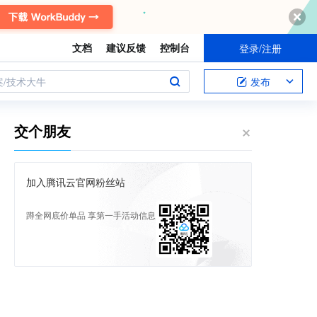
文档
建议反馈
控制台
登录/注册
案/技术大牛
发布
交个朋友
加入腾讯云官网粉丝站
蹲全网底价单品 享第一手活动信息