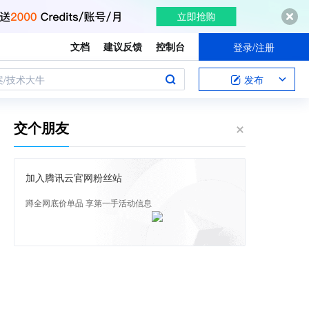
文档
建议反馈
控制台
登录/注册
案/技术大牛
发布
交个朋友
加入腾讯云官网粉丝站
蹲全网底价单品 享第一手活动信息