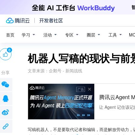
学习
活动
专区
圈层
工具
首页
M
0
机器人写稿的现状与前
文章来源：
企鹅号 - 新闻战线
分享
广告
腾讯云Agent 
让 Agent 记
写稿机器人，不是要取代记者和编辑，而是解放劳动力，