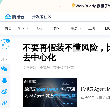
学习
活动
专区
圈层
工具
首页
M
0
不要再假装不懂风险，
去中心化
分享
文章来源：
企鹅号 - 范小饭不吃蒜
广告
腾讯云Agent 
让 Agent 记