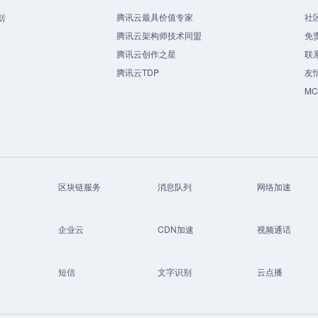
划
腾讯云最具价值专家
社
腾讯云架构师技术同盟
免
腾讯云创作之星
联
腾讯云TDP
友
M
区块链服务
消息队列
网络加速
企业云
CDN加速
视频通话
短信
文字识别
云点播