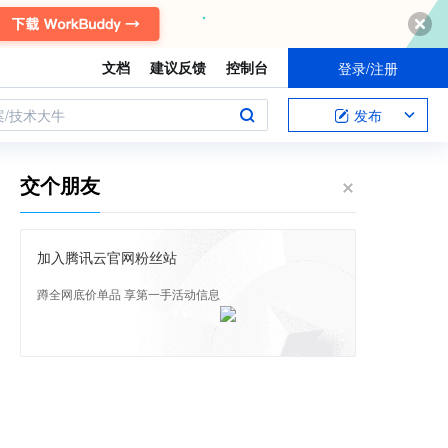
文档
建议反馈
控制台
登录/注册
案/技术大牛
发布
交个朋友
加入腾讯云官网粉丝站
蹲全网底价单品 享第一手活动信息