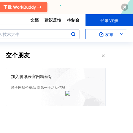
文档
建议反馈
控制台
登录/注册
案/技术大牛
发布
交个朋友
加入腾讯云官网粉丝站
蹲全网底价单品 享第一手活动信息