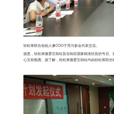
轻松筹联合创始人兼COO于亮与参会代表交流。
据悉，轻松筹微爱互助站旨在响应国家精准扶贫的号召、
心互助氛围。据了解，轻松筹微爱互助站均由轻松筹阳光