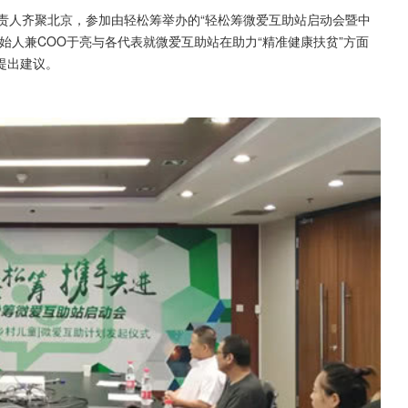
负责人齐聚北京，参加由轻松筹举办的“轻松筹微爱互助站启动会暨中
始人兼COO于亮与各代表就微爱互助站在助力“精准健康扶贫”方面
提出建议。