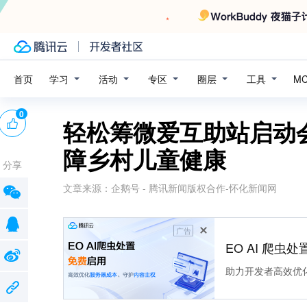
学习
活动
专区
圈层
工具
首页
M
0
轻松筹微爱互助站启动
障乡村儿童健康
分享
文章来源：
企鹅号 - 腾讯新闻版权合作-怀化新闻网
广告
EO AI 爬虫
助力开发者高效优