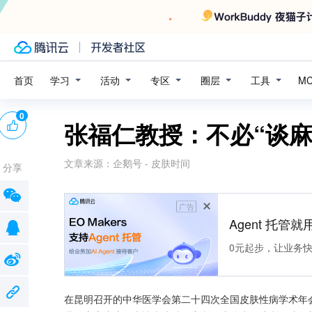
学习
活动
专区
圈层
工具
首页
M
0
张福仁教授：不必“谈
文章来源：
企鹅号 - 皮肤时间
分享
广告
Agent 托管就用
0元起步，让业务快速拥
在昆明召开的中华医学会第二十四次全国皮肤性病学术年