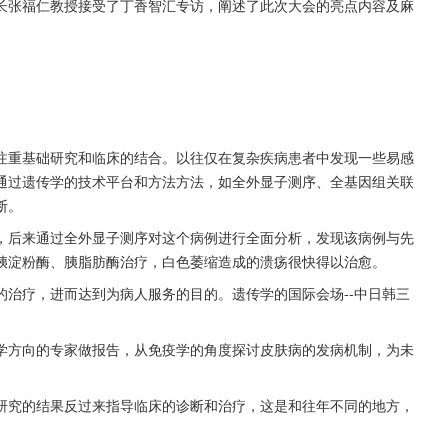
长张福仁教授接受了丁香智汇专访，阐述了此次大会的亮点内容及麻
注重基础研究和临床的结合。以往仅在复杂疾病患者中发现一些易感
通过遗传学的技术平台和方法方法，如全外显子测序、全基因组关联
断。
，后来通过全外显子测序对这个病例进行全面分析，发现该病例与先
胰淀粉酶、胰脂肪酶治疗，白色萎缩造成的溃疡很快得以治愈。
治疗，进而达到为病人服务的目的。遗传学的国际会场--中日韩三
学方向的专家做报告，从免疫学的角度探讨皮肤病的发病机制，为未
研究的结果反过来指导临床的诊断和治疗，这是和往年不同的地方，