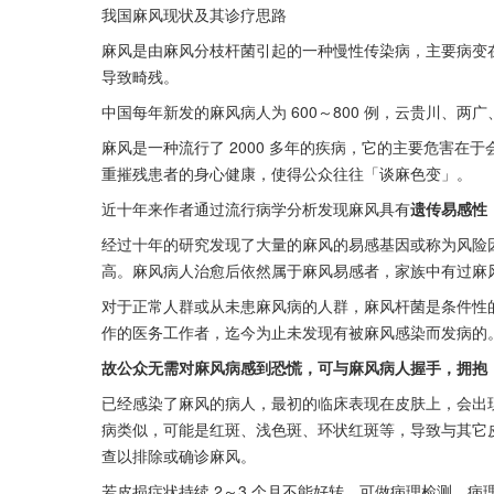
我国麻风现状及其诊疗思路
麻风是由麻风分枝杆菌引起的一种慢性传染病，主要病变
导致畸残。
中国每年新发的麻风病人为 600～800 例，云贵川、
麻风是一种流行了 2000 多年的疾病，它的主要危害
重摧残患者的身心健康，使得公众往往「谈麻色变」。
近十年来作者通过流行病学分析发现麻风具有
遗传易感性
经过十年的研究发现了大量的麻风的易感基因或称为风险
高。麻风病人治愈后依然属于麻风易感者，家族中有过麻
对于正常人群或从未患麻风病的人群，麻风杆菌是条件性
作的医务工作者，迄今为止未发现有被麻风感染而发病的
故公众无需对麻风病感到恐慌，可与麻风病人握手，拥抱
已经感染了麻风的病人，最初的临床表现在皮肤上，会出
病类似，可能是红斑、浅色斑、环状红斑等，导致与其它
查以排除或确诊麻风。
若皮损症状持续 2～3 个月不能好转，可做病理检测。