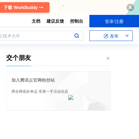
文档
建议反馈
控制台
登录/注册
案/技术大牛
发布
交个朋友
加入腾讯云官网粉丝站
蹲全网底价单品 享第一手活动信息