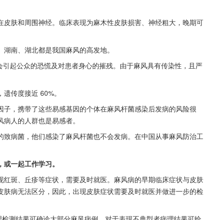
在皮肤和周围神经。临床表现为麻木性皮肤损害、神经粗大，晚期可
两广、湖南、湖北都是我国麻风的高发地。
在于会引起公众的恐慌及对患者身心的摧残。由于麻风具有传染性，且严
，遗传度接近 60%。
因子，携带了这些易感基因的个体在麻风杆菌感染后发病的风险很
风病人的人群也是易感者。
的致病菌，他们感染了麻风杆菌也不会发病。在中国从事麻风防治工
。
，或一起工作学习。
现红斑、丘疹等症状，需要及时就医。麻风病的早期临床症状与皮肤
皮肤病无法区分，因此，出现皮肤症状需要及时就医并做进一步的检
病理检测结果可确诊大部分麻风病例，对于表现不典型者病理结果可给