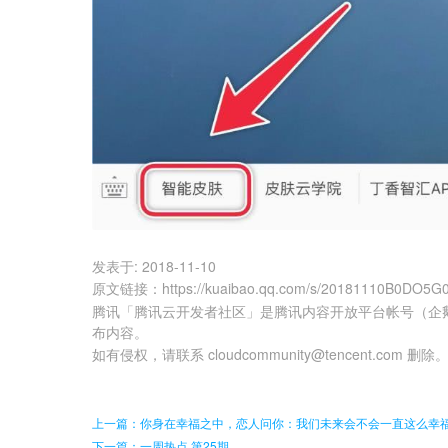
发表于:
2018-11-10
原文链接
：
https://kuaibao.qq.com/s/20181110B0DO5G
腾讯「腾讯云开发者社区」是腾讯内容开放平台帐号（企
布内容。
如有侵权，请联系 cloudcommunity@tencent.com 删除
上一篇：你身在幸福之中，恋人问你：我们未来会不会一直这么幸
下一篇：一周热点 第25期