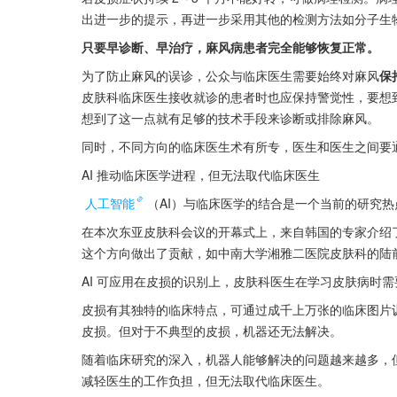
出进一步的提示，再进一步采用其他的检测方法如分子生
只要早诊断、早治疗，麻风病患者完全能够恢复正常。
为了防止麻风的误诊，公众与临床医生需要始终对麻风
保
皮肤科临床医生接收就诊的患者时也应保持警觉性，要想
想到了这一点就有足够的技术手段来诊断或排除麻风。
同时，不同方向的临床医生术有所专，医生和医生之间要
AI 推动临床医学进程，但无法取代临床医生
人工智能
（AI）与临床医学的结合是一个当前的研究
在本次东亚皮肤科会议的开幕式上，来自韩国的专家介绍了
这个方向做出了贡献，如中南大学湘雅二医院皮肤科的陆
AI 可应用在皮损的识别上，皮肤科医生在学习皮肤病时
皮损有其独特的临床特点，可通过成千上万张的临床图片
皮损。但对于不典型的皮损，机器还无法解决。
随着临床研究的深入，机器人能够解决的问题越来越多，
减轻医生的工作负担，但无法取代临床医生。