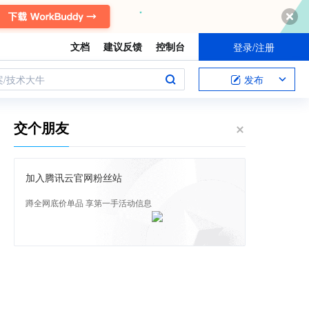
文档
建议反馈
控制台
登录/注册
案/技术大牛
发布
交个朋友
加入腾讯云官网粉丝站
蹲全网底价单品 享第一手活动信息