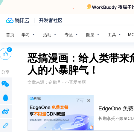
学习
活动
专区
圈层
工具
首页
M
0
恶搞漫画：给人类带来
人的小暴脾气！
分享
文章来源：
企鹅号 - 小晋爱美丽
广告
EdgeOne 
长期享受不限量CD