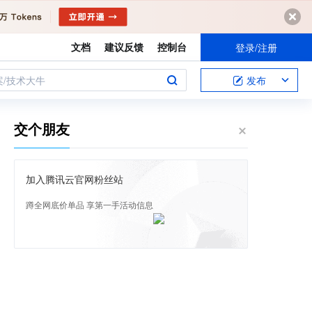
文档
建议反馈
控制台
登录/注册
案/技术大牛
发布
交个朋友
加入腾讯云官网粉丝站
蹲全网底价单品 享第一手活动信息