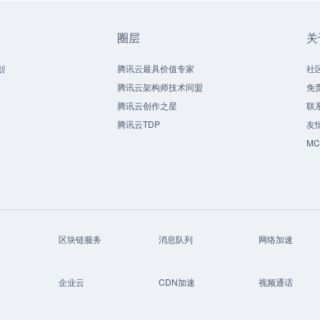
圈层
关
划
腾讯云最具价值专家
社
腾讯云架构师技术同盟
免
腾讯云创作之星
联
腾讯云TDP
友
M
区块链服务
消息队列
网络加速
企业云
CDN加速
视频通话