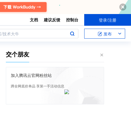
文档
建议反馈
控制台
登录/注册
案/技术大牛
发布
交个朋友
加入腾讯云官网粉丝站
蹲全网底价单品 享第一手活动信息