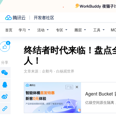
学习
活动
专区
圈层
工具
首页
M
0
终结者时代来临！盘点
人！
分享
文章来源：
企鹅号 - 白杨观世界
广告
Agent Buck
亿级空间原生隔离