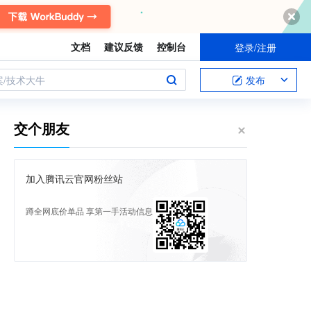
文档
建议反馈
控制台
登录/注册
案/技术大牛
发布
交个朋友
加入腾讯云官网粉丝站
蹲全网底价单品 享第一手活动信息