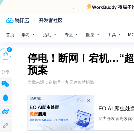
学习
活动
专区
圈层
工具
首页
M
0
停电！断网！宕机…“
预案
分享
文章来源：
企鹅号 - 九天达智慧旅游
广告
EO AI 爬虫
助力开发者高效优