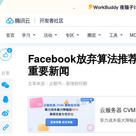
学习
活动
专区
圈层
工具
首页
M
0
Facebook放弃算法
重要新闻
分享
文章来源：
企鹅号 - 看懂财经圈
广告
云服务器 CV
算力成本最大降幅超