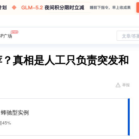
CP广场
文章/答
推荐？真相是人工只负责突发和
举报
M 蜂驰型实例
45%