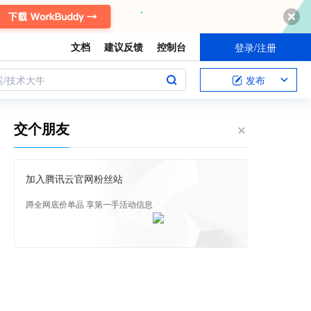
文档
建议反馈
控制台
登录/注册
案/技术大牛
发布
交个朋友
加入腾讯云官网粉丝站
蹲全网底价单品 享第一手活动信息