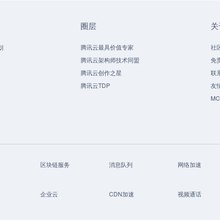
圈层
关
划
腾讯云最具价值专家
社
腾讯云架构师技术同盟
免
腾讯云创作之星
联
腾讯云TDP
友
M
区块链服务
消息队列
网络加速
企业云
CDN加速
视频通话