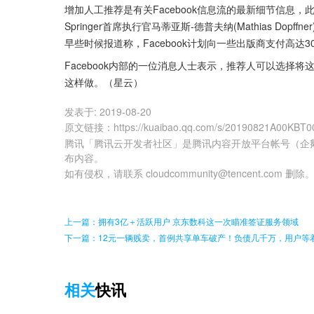
增加人工推荐是有关Facebook信息流的最新细节信息，此前
Springer首席执行官马蒂亚斯-德普夫纳(Mathias D
早些时候报道称，Facebook计划向一些出版商支付高
Facebook内部的一位消息人士表示，推荐人可以选择将这
这样做。（星云）
发表于:
2019-08-20
原文链接
：
https://kuaibao.qq.com/s/20190821A00KBT0
腾讯「腾讯云开发者社区」是腾讯内容开放平台帐号（企
布内容。
如有侵权，请联系 cloudcommunity@tencent.com 删除
上一篇：拥有3亿＋活跃用户 京东数科这一次瞄准签证服务领域
下一篇：12元一辆贱卖，首例共享单车破产！负债几千万，用户等
相关
快讯