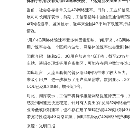
你的手机有没有觉得4G速率变慢了？这是朋友圈里面一个
当前，社会各界非常关注4G网络速率。日前，工业和信息
展司司长闻库表示，前期，工信部指导中国信息通信研究
4G网络速率。监测显示，近年来全国4G平均下载速率持续提
情况。
“用户4G网络体验速率受多种因素影响。”闻库说，4G
用户速率会在一个区间内波动。网络体验速率也会受到包
闻库介绍，随着2G、3G用户加速向4G迁移，截至2019年
车站、演唱会现场等用户密集区，可能存在用户数过多造
闻库坦言，大流量套餐的普及给4G网络带来了较大压力
来吸引用户，进一步释放了用户流量需求。数据显示，201
DOU已达8.33GB，增长近1倍。
对此，闻库表示，工信部将持续推进网络提速降费工作，
感受到网速更快更稳定。针对有人提出的“发展5G网络会
业降低或限制速率，也不存在建了5G就拆除4G或限制4G
带宽特性疏导4G网络流量，同时继续做好4G网络维护和
来源：光明日报