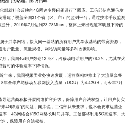
很热门的话题。图/方怡晖
化部就社会反映的4G网速变慢问题进行了回应。工信部信息通信发
院搭建了覆盖全国31个省（区、市）的监测平台，通过技术手段监测
升，2019年7月达到23.78Mbps，整体上未出现速率明显下降的
网络属于共享网络，接入同一基站的所有用户共享该基站的带宽资源，
括用户数量、流量规模、网站访问量等多种因素影响。
7月，我国4G用户数达12.4亿，占移动电话用户的78.3%，尤其在火
成暂时的体验速率下降情况。
。近年来，我国视频类业务快速发展，运营商相继推出了大流量套餐
8年全年户均移动互联网接入流量（DOU）为4.42GB，而今年7月
指导运营商积极开展网络扩容升级，保障用户合法权益，让用户切实
带来4G降速”的问题，闻库说，工信部从未要求，也不会要求运营企
速率，4G网络会和5G网络长时间并存。工信部将利用5G高速率、大
改造，保障用户合法权益。