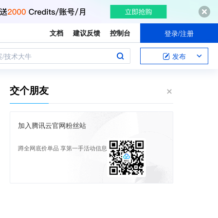
文档
建议反馈
控制台
登录/注册
案/技术大牛
发布
交个朋友
加入腾讯云官网粉丝站
蹲全网底价单品 享第一手活动信息