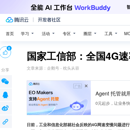
学习
活动
专区
圈层
工具
首页
M
0
国家工信部：全国4G
文章来源：
企鹅号 - 枕头从容
分享
广告
Agent 托管就用
0元起步，让业务快速拥
日前，工业和信息化部就社会反映的4G网速变慢问题进行