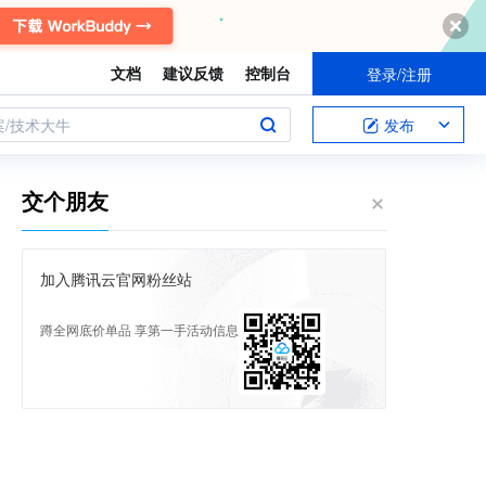
文档
建议反馈
控制台
登录/注册
案/技术大牛
发布
交个朋友
加入腾讯云官网粉丝站
蹲全网底价单品 享第一手活动信息