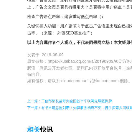
上，广告文文案是否具有吸引力？是否戳中用户痛点？是
检查广告语点击率：建议重写低点击率（>
关键词插入功能：用户更倾向于点击广告语里出现自己搜索
击率。（来源： 外贸SEO英文推广）
以上内容属作者个人观点，不代表雨果网立场！本文经原
发表于:
2019-09-09
原文链接
：
https://kuaibao.qq.com/s/20190909A0CKYX
腾讯「腾讯云开发者社区」是腾讯内容开放平台帐号（企
布内容。
如有侵权，请联系 cloudcommunity@tencent.com 删除
上一篇：工信部部长苗圩为全国首个车联网先导区揭牌
下一篇：有书市场总监刘瓒：知识服务初衷不变，携手探索共同破
相关
快讯