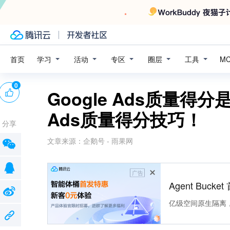
学习
活动
专区
圈层
工具
首页
M
0
Google Ads质量得
Ads质量得分技巧！
分享
文章来源：
企鹅号 - 雨果网
广告
Agent Buck
亿级空间原生隔离