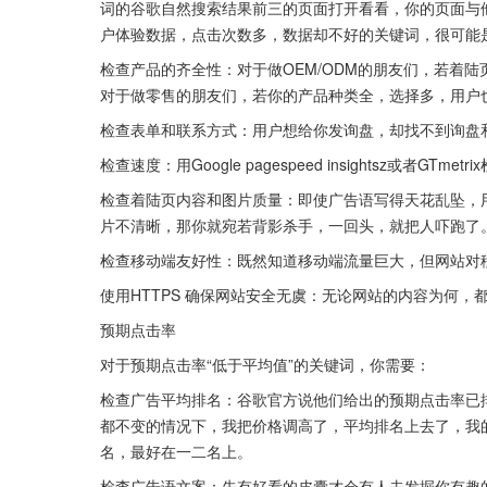
词的谷歌自然搜索结果前三的页面打开看看，你的页面与
户体验数据，点击次数多，数据却不好的关键词，很可能
检查产品的齐全性：对于做OEM/ODM的朋友们，若着
对于做零售的朋友们，若你的产品种类全，选择多，用户
检查表单和联系方式：用户想给你发询盘，却找不到询盘
检查速度：用Google pagespeed insightsz或者G
检查着陆页内容和图片质量：即使广告语写得天花乱坠，
片不清晰，那你就宛若背影杀手，一回头，就把人吓跑了
检查移动端友好性：既然知道移动端流量巨大，但网站对
使用HTTPS 确保网站安全无虞：无论网站的内容为何，都
预期点击率
对于预期点击率“低于平均值”的关键词，你需要：
检查广告平均排名：谷歌官方说他们给出的预期点击率已
都不变的情况下，我把价格调高了，平均排名上去了，我
名，最好在一二名上。
检查广告语文案：先有好看的皮囊才会有人去发掘你有趣