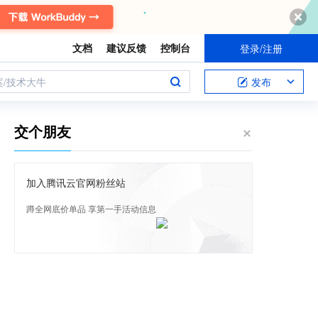
文档
建议反馈
控制台
登录/注册
案/技术大牛
发布
交个朋友
加入腾讯云官网粉丝站
蹲全网底价单品 享第一手活动信息