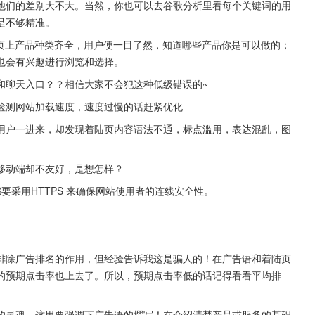
他们的差别大不大。当然，你也可以去谷歌分析里看每个关键词的用
是不够精准。
陆页上产品种类齐全，用户便一目了然，知道哪些产品你是可以做的；
也会有兴趣进行浏览和选择。
和聊天入口？？相信大家不会犯这种低级错误的~
Tmetrix检测网站加载速度，速度过慢的话赶紧优化
用户一进来，却发现着陆页内容语法不通，标点滥用，表达混乱，图
。
移动端却不友好，是想怎样？
要采用HTTPS 来确保网站使用者的连线安全性。
排除广告排名的作用，但经验告诉我这是骗人的！在广告语和着陆页
的预期点击率也上去了。所以，预期点击率低的话记得看看平均排
的灵魂，这里要强调下广告语的撰写！在介绍清楚产品或服务的基础