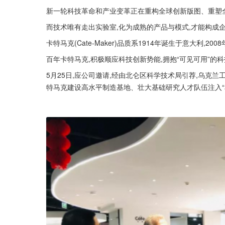
新一轮科技革命和产业变革正在重构全球创新版图、重塑
而技术唯有走出实验室,化为成熟的产品与模式,才能构成
卡特马克(Cate-Maker)品质系1914年诞生于意大利,
百年卡特马克,积极顺应科技创新势能,拥抱“可见可用”的
5月25日,应公司邀请,经由北仑区科学技术局引荐,乌克
特马克建设高水平制造基地、壮大基础研究人才队伍注入“