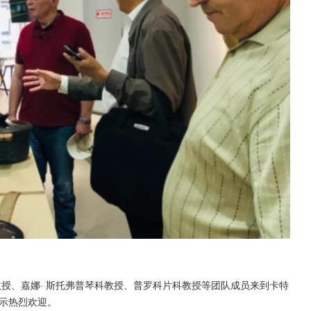
教授、嘉娜· 斯托弗普琴科教授、普罗科片科教授等团队成员来到卡特
示热烈欢迎。