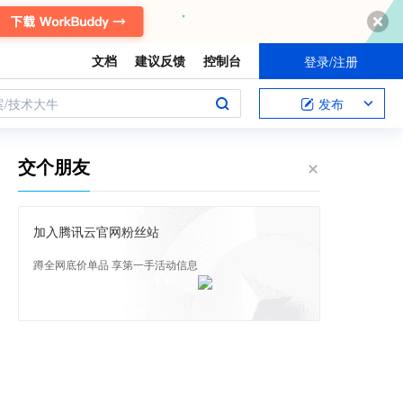
文档
建议反馈
控制台
登录/注册
案/技术大牛
发布
交个朋友
加入腾讯云官网粉丝站
蹲全网底价单品 享第一手活动信息