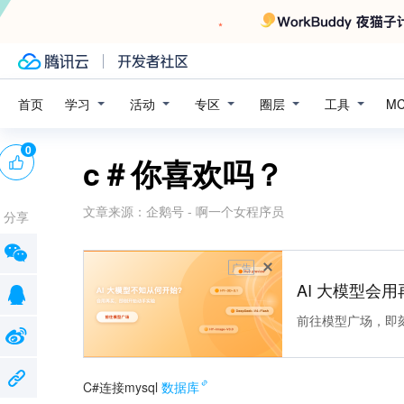
学习
活动
专区
圈层
工具
首页
M
0
c＃你喜欢吗？
文章来源：
企鹅号 - 啊一个女程序员
分享
广告
AI 大模型会用
前往模型广场，即
C#连接mysql
数据库