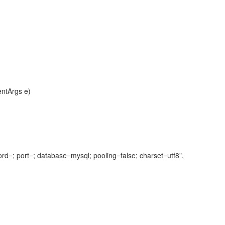
entArgs e)
ord=; port=; database=mysql; pooling=false; charset=utf8",