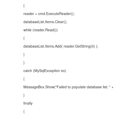
{
reader = cmd.ExecuteReader();
databaseList.Items.Clear();
while (reader.Read())
{
databaseList.Items.Add( reader.GetString(0) );
}
}
catch (MySqlException ex)
{
MessageBox.Show("Failed to populate database list: " +
}
finally
{