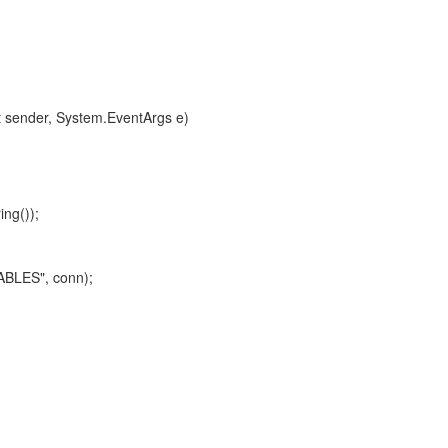
t sender, System.EventArgs e)
ng());
LES", conn);