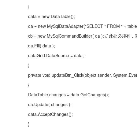
{
data = new DataTable();
da = new MySqlDataAdapter("SELECT * FROM " + tables.
cb = new MySqlCommandBuilder( da ); // 此处必
da.Fill( data );
dataGrid.DataSource = data;
}
private void updateBtn_Click(object sender, System.Eve
{
DataTable changes = data.GetChanges();
da.Update( changes );
data.AcceptChanges();
}