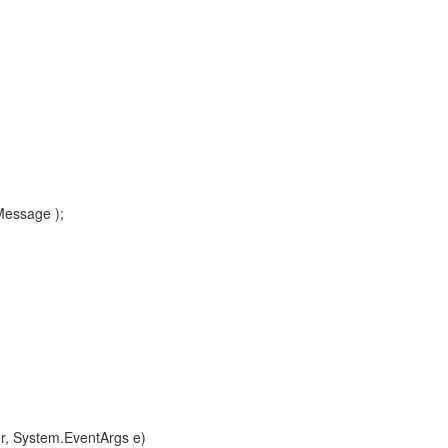
Message );
r, System.EventArgs e)