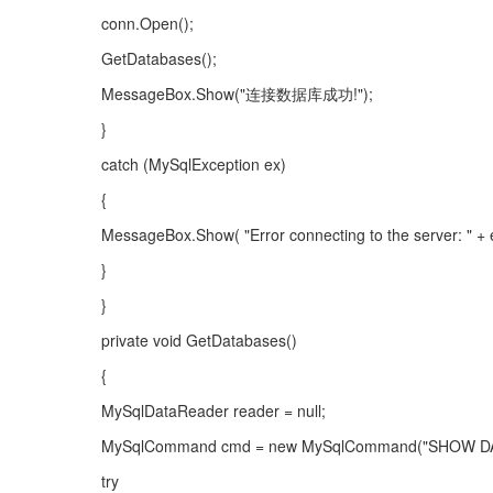
conn.Open();
GetDatabases();
MessageBox.Show("连接数据库成功!");
}
catch (MySqlException ex)
{
MessageBox.Show( "Error connecting to the server: " +
}
}
private void GetDatabases()
{
MySqlDataReader reader = null;
MySqlCommand cmd = new MySqlCommand("SHOW DA
try