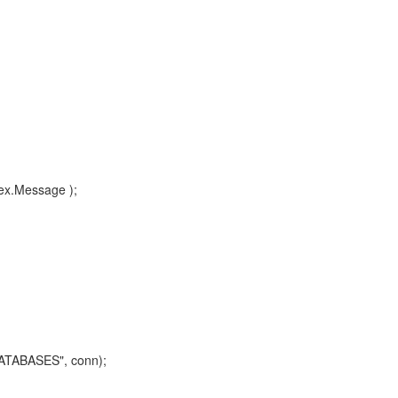
 ex.Message );
TABASES", conn);