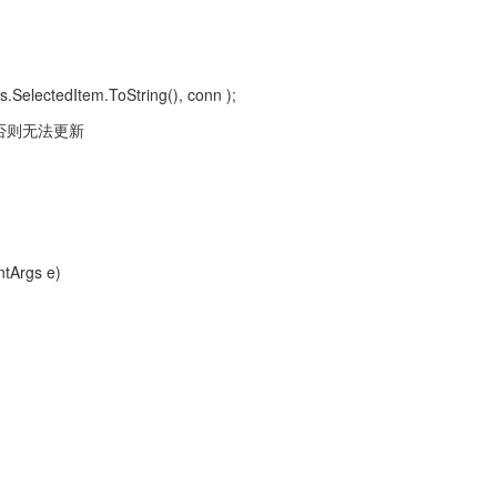
SelectedItem.ToString(), conn );
须有，否则无法更新
ntArgs e)