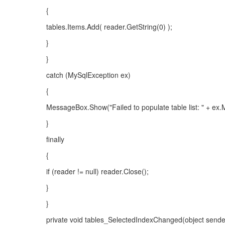
{
tables.Items.Add( reader.GetString(0) );
}
}
catch (MySqlException ex)
{
MessageBox.Show("Failed to populate table list: " + ex.
}
finally
{
if (reader != null) reader.Close();
}
}
private void tables_SelectedIndexChanged(object sende