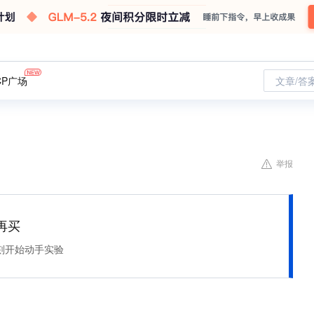
CP广场
文章/答
举报
再买
刻开始动手实验