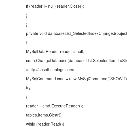
if (reader != null) reader.Close();
}
}
private void databaseList_SelectedIndexChanged(objec
{
MySqlDataReader reader = null;
conn.ChangeDatabase(databaseList.SelectedItem.ToStri
//http://sosoft.cnblogs.com/
MySqlCommand cmd = new MySqlCommand("SHOW TAB
try
{
reader = cmd.ExecuteReader();
tables.Items.Clear();
while (reader.Read())