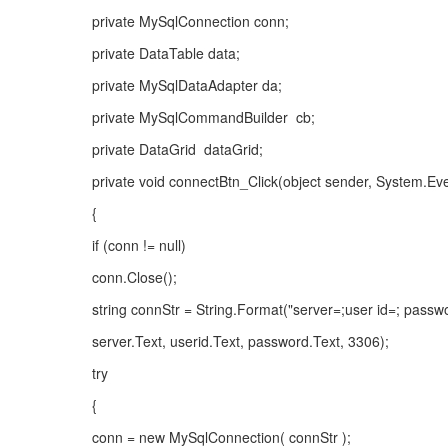
private MySqlConnection conn;
private DataTable data;
private MySqlDataAdapter da;
private MySqlCommandBuilder  cb;
private DataGrid  dataGrid;
private void connectBtn_Click(object sender, System.Ev
{
if (conn != null)
conn.Close();
string connStr = String.Format("server=;user id=; passw
server.Text, userid.Text, password.Text, 3306);
try
{
conn = new MySqlConnection( connStr );