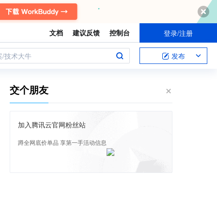
文档
建议反馈
控制台
登录/注册
案/技术大牛
发布
交个朋友
加入腾讯云官网粉丝站
蹲全网底价单品 享第一手活动信息