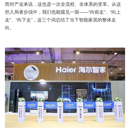
而对产业来说，这也是一次全流程、全体系的变革。从这
些入局者步伐中，我们也能窥见一斑——“向前走”、“向上
走”、“向下走”，这三个词总结了当下智能家居的整体走
向。