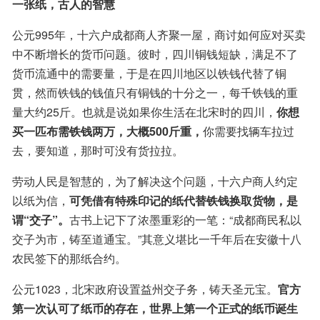
一张纸，古人的智慧
公元995年，十六户成都商人齐聚一屋，商讨如何应对买卖
中不断增长的货币问题。彼时，四川铜钱短缺，满足不了
货币流通中的需要量，于是在四川地区以铁钱代替了铜
贯，然而铁钱的钱值只有铜钱的十分之一，每千铁钱的重
量大约25斤。也就是说如果你生活在北宋时的四川，
你想
买一匹布需铁钱两万，大概500斤重，
你需要找辆车拉过
去，要知道，那时可没有货拉拉。
劳动人民是智慧的，为了解决这个问题，十六户商人约定
以纸为信，
可凭借有特殊印记的纸代替铁钱换取货物，是
谓“交子”。
古书上记下了浓墨重彩的一笔：“成都商民私以
交子为市，铸至道通宝。”其意义堪比一千年后在安徽十八
农民签下的那纸合约。
公元1023，北宋政府设置益州交子务，铸天圣元宝。
官方
第一次认可了纸币的存在，世界上第一个正式的纸币诞生