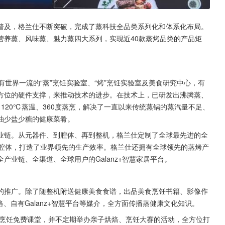
普及，格兰仕不断突破，完成了蒸科技全品类系列化和体系化布局。
营养蒸、风味蒸、魅力蒸四大系列，实现近40款蒸烤品类的产品矩
世界一流的“蒸”烹饪实验室、“烤”烹饪实验室及美食研究中心，有
方位的硬件支撑，来推动技术的进步。在技术上，已研发出沸腾蒸、
120℃蒸温、360度蒸烹，解决了一直以来传统蒸锅的蒸汽量不足、
油少盐少糖的健康菜肴。
业链。从元器件、到腔体、再到整机，格兰仕定制了全球最先进的全
箱腔体，打造了业界领先的生产效率。格兰仕还拥有全球领先的蒸烤产
业链、全渠道、全球用户的Galanz+智慧家居平台。
的推广。除了随整机附送健康美食食谱，出品美食烹饪书籍、影像作
、自有Galanz+智慧平台等媒介，全方面传播蒸健康文化知识。
了烹饪免费课堂，并不定期举办亲子烘焙、烹饪大赛的活动，全方位打