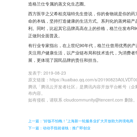
造格兰仕专属的蒸文化生态圈。
西方医学之父希柏克瑞特先生曾说，你的食物就是你的药
命的本钱，坚持打造健康的生活方式。系列化的蒸烤箱产品
利。同时，比起其它品牌高高在上的价格，格兰仕发布R
正做到全面普及。
有行业专家指出，在上世纪90年代，格兰仕曾用优秀的
关注用户健康生活，以产业链布局和技术迭代，为消费者
展，更体现了国民品牌的责任和担当。
发表于:
2019-08-23
原文链接
：
https://kuaibao.qq.com/s/20190823A0LVDT0
腾讯「腾讯云开发者社区」是腾讯内容开放平台帐号（企
布内容。
如有侵权，请联系 cloudcommunity@tencent.com 删除
上一篇：“好饭不怕晚！”上海新一轮服务业扩大开放助力跨境电商
下一篇：动动手指就省钱：推广即创业