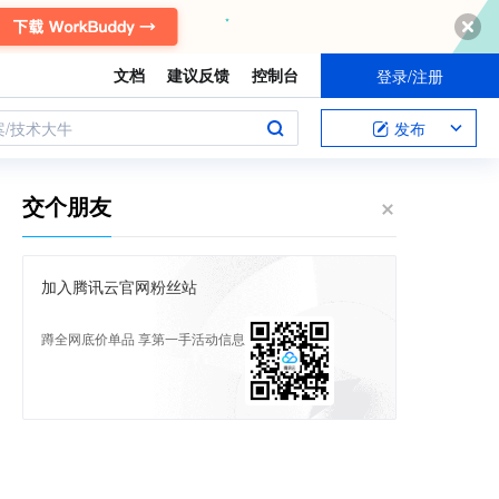
文档
建议反馈
控制台
登录/注册
案/技术大牛
发布
交个朋友
加入腾讯云官网粉丝站
蹲全网底价单品 享第一手活动信息