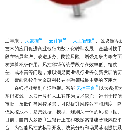
近年来，
大数据
、
云计算
、
人工智能
、区块链等新
技术的应用促进商业银行向数字化转型发展，金融科技手
段在拓展客户、改进服务、防控风险、增强竞争力等方面
发挥着积极作用。风控领域传统手段存在效率低、精度
差、成本高等问题，难以满足商业银行业务创新发展的要
求，智能风控作为金融科技在金融领域最主要的应用之
一，在银行业受到广泛重视。智能
风控平台
以大数据为
基础资源，以云计算和人工智能为技术依托，运用于授信
审批、反欺诈等风控场景，可以提升风控效率和精度，降
低风控成本，是集数据、模型、规则为一体的风控中枢。
目前，国内大多数商业银行正在积极探索搭建智能风控平
台，为智能风控的模型开发、决策分析和场景落地提供系