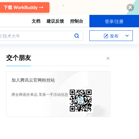
文档
建议反馈
控制台
登录/注册
案/技术大牛
发布
交个朋友
加入腾讯云官网粉丝站
蹲全网底价单品 享第一手活动信息