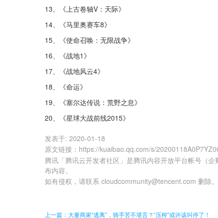
13、《上古卷轴V：天际》
14、《马里奥赛车8》
15、《使命召唤：无限战争》
16、《战地1》
17、《战地风云4》
18、《命运》
19、《塞尔达传说：荒野之息》
20、《星球大战前线2015》
发表于:
2020-01-18
原文链接
：
https://kuaibao.qq.com/s/20200118A0P7YZ0
腾讯「腾讯云开发者社区」是腾讯内容开放平台帐号（企
布内容。
如有侵权，请联系 cloudcommunity@tencent.com 删除
上一篇：大量商家“逃离”，骑手苦不堪言？“压榨”或许该叫停了！