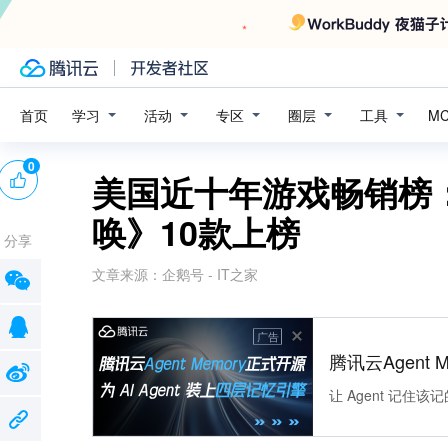
学习
活动
专区
圈层
工具
首页
M
0
美国近十年游戏畅销榜：
唤》10款上榜
分享
文章来源：
企鹅号 - IT之家
广告
腾讯云Agent 
让 Agent 记