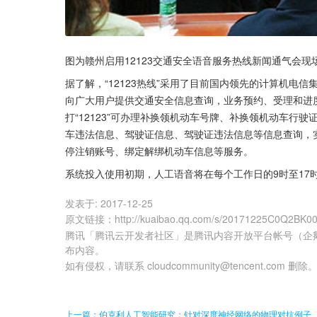
图为赣州启用12123交通安全语音服务热线新闻通气会现
据了解，“12123热线”采用了目前国内领先的计算机电信
向广大用户提供交通安全信息查询，业务预约、受理和进
打“12123”可办理补换领机动车号牌、补换领机动车行
车违法信息、驾驶证信息、驾驶证违法信息等信息查询，
停注销账号、绑定解绑机动车信息等服务。
系统投入使用初期，人工语音将在每个工作日的9时至17
发表于:
2017-12-25
原文链接
：
http://kuaibao.qq.com/s/20171225C0Q2BK0
腾讯「腾讯云开发者社区」是腾讯内容开放平台帐号（企
布内容。
如有侵权，请联系 cloudcommunity@tencent.com 删除
上一篇：伯克利人工智能研究：针对深度神经网络的物理对抗例子