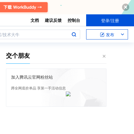
文档
建议反馈
控制台
登录/注册
案/技术大牛
发布
交个朋友
加入腾讯云官网粉丝站
蹲全网底价单品 享第一手活动信息