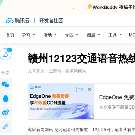
学习
活动
专区
圈层
工具
首页
M
0
赣州12123交通语音
文章来源：
企鹅号 - 客家新闻网
分享
广告
EdgeOne 
长期享受不限量CD
客家新闻网讯 见习记者何亮报道：12月25日，记者从有