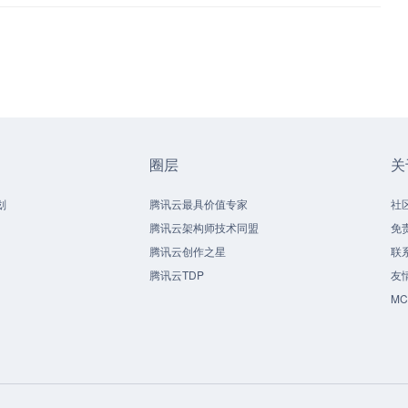
圈层
关
划
腾讯云最具价值专家
社
腾讯云架构师技术同盟
免
腾讯云创作之星
联
腾讯云TDP
友
M