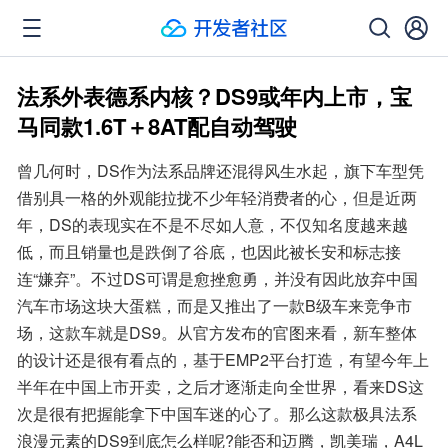
法系外表德系内核？DS9或年内上市，宝
马同款1.6T＋8AT配自动驾驶
曾几何时，DS作为法系品牌还混得风生水起，旗下车型凭
借别具一格的外观能拉拢不少年轻消费者的心，但是近两
年，DS的表现实在不是不尽如人意，不仅知名度越来越
低，而且销量也是跌倒了谷底，也因此被长安和标志接
连“嫌弃”。不过DS可谓是愈挫愈勇，并没有因此放弃中国
汽车市场这块大蛋糕，而是又推出了一款B级车来竞争市
场，这款车就是DS9。从官方发布的官图来看，新车整体
的设计还是很有看点的，基于EMP2平台打造，有望今年上
半年在中国上市开卖，之后才逐渐走向全世界，看来DS这
次是很有把握能拿下中国车迷的心了。那么这款极具法系
浪漫元素的DS9到底怎么样呢?能否和迈腾，凯美瑞，A4L