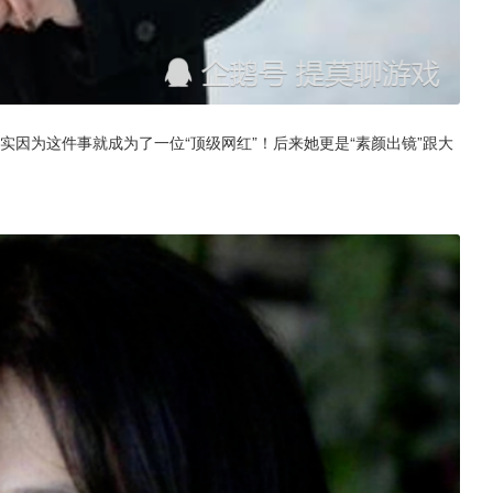
确实因为这件事就成为了一位“顶级网红”！后来她更是“素颜出镜”跟大