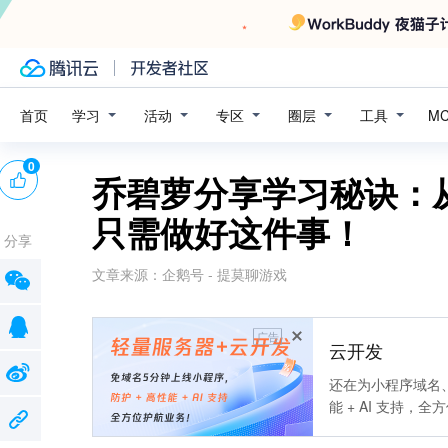
学习
活动
专区
圈层
工具
首页
M
0
乔碧萝分享学习秘诀：
只需做好这件事！
分享
文章来源：
企鹅号 - 提莫聊游戏
广告
云开发
还在为小程序域名、
能 + AI 支持，