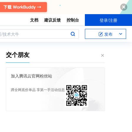
文档
建议反馈
控制台
登录/注册
案/技术大牛
发布
交个朋友
加入腾讯云官网粉丝站
蹲全网底价单品 享第一手活动信息