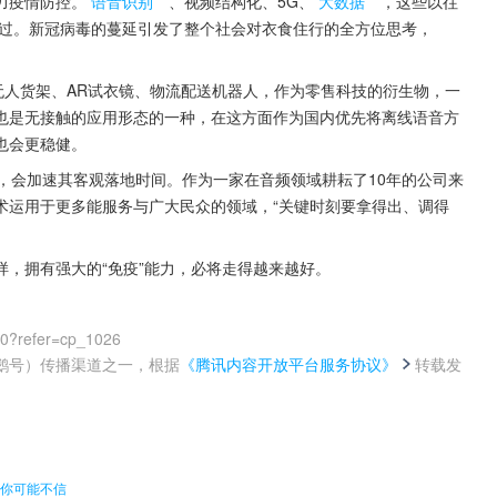
力疫情防控。
语音识别
、视频结构化、5G、
大数据
，这些以往
近过。新冠病毒的蔓延引发了整个社会对衣食住行的全方位思考，
无人货架、AR试衣镜、物流配送机器人，作为零售科技的衍生物，一
也是无接触的应用形态的一种，在这方面作为国内优先将离线语音方
也会更稳健。
，会加速其客观落地时间。作为一家在音频领域耕耘了10年的公司来
术运用于更多能服务与广大民众的领域，“关键时刻要拿得出、调得
，拥有强大的“免疫”能力，必将走得越来越好。
00?refer=cp_1026
鹅号）传播渠道之一，根据
《腾讯内容开放平台服务协议》
转载发
。
来你可能不信