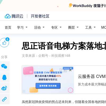
学习
活动
专区
圈层
工具
首页
M
0
思正语音电梯方案落地
文章来源：
企鹅号 - 科技观察168
分享
广告
云服务器 CV
算力成本最大降幅超
虽然新冠肺炎疫情的拐点还未到来，但随着全国各地的陆续