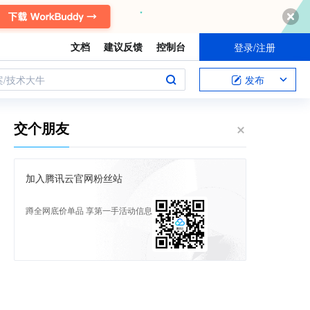
文档
建议反馈
控制台
登录/注册
案/技术大牛
发布
交个朋友
加入腾讯云官网粉丝站
蹲全网底价单品 享第一手活动信息