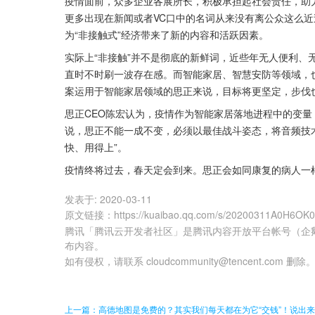
疫情面前，众多企业各展所长，积极承担起社会责任，助
更多出现在新闻或者VC口中的名词从来没有离公众这么
为“非接触式”经济带来了新的内容和活跃因素。
实际上“非接触”并不是彻底的新鲜词，近些年无人便利、
直时不时刷一波存在感。而智能家居、智慧安防等领域，
案运用于智能家居领域的思正来说，目标将更坚定，步伐
思正CEO陈宏认为，疫情作为智能家居落地进程中的变量
说，思正不能一成不变，必须以最佳战斗姿态，将音频技
快、用得上”。
疫情终将过去，春天定会到来。思正会如同康复的病人一样
发表于:
2020-03-11
原文链接
：
https://kuaibao.qq.com/s/20200311A0H6OK
腾讯「腾讯云开发者社区」是腾讯内容开放平台帐号（企
布内容。
如有侵权，请联系 cloudcommunity@tencent.com 删除
上一篇：高德地图是免费的？其实我们每天都在为它“交钱”！说出