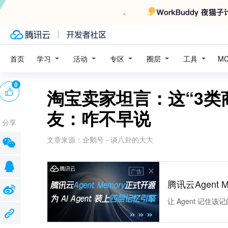
学习
活动
专区
圈层
工具
首页
M
0
淘宝卖家坦言：这“3类
友：咋不早说
分享
文章来源：
企鹅号 - 谈八卦的大大
广告
腾讯云Agent 
让 Agent 记