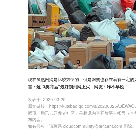
现在虽然网购是比较方便的，但是网购也存在着有一定的
言：这“3类商品”最好别到网上买，网友：咋不早说！
发表于:
2020-03-25
原文链接
：
https://kuaibao.qq.com/s/20200325A0EWAO
腾讯「腾讯云开发者社区」是腾讯内容开放平台帐号（企
布内容。
如有侵权，请联系 cloudcommunity@tencent.com 删除