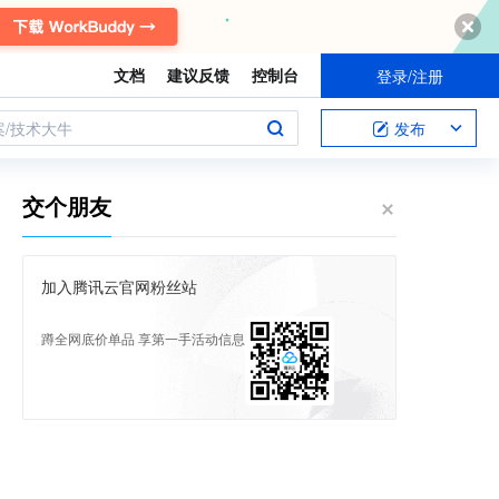
文档
建议反馈
控制台
登录/注册
案/技术大牛
发布
交个朋友
加入腾讯云官网粉丝站
蹲全网底价单品 享第一手活动信息