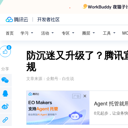
学习
活动
专区
圈层
工具
首页
M
0
防沉迷又升级了？腾讯
规
分享
文章来源：
企鹅号 - 白生说
广告
Agent 托管就用
0元起步，让业务快速拥