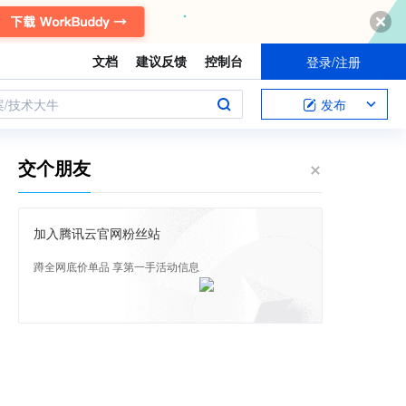
文档
建议反馈
控制台
登录/注册
案/技术大牛
发布
交个朋友
加入腾讯云官网粉丝站
蹲全网底价单品 享第一手活动信息