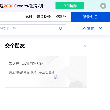
文档
建议反馈
控制台
登录/注册
案/技术大牛
发布
交个朋友
加入腾讯云官网粉丝站
蹲全网底价单品 享第一手活动信息