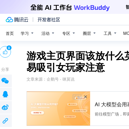
学习
活动
专区
圈层
工具
首页
M
0
游戏主页界面该放什么
易吸引女玩家注意
分享
文章来源：
企鹅号 - 咪莫说
广告
AI 大模型会用
前往模型广场，即