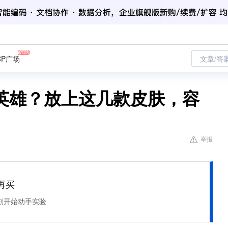
CP广场
文章/答
英雄？放上这几款皮肤，容
举报
再买
刻开始动手实验