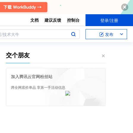
文档
建议反馈
控制台
登录/注册
案/技术大牛
发布
交个朋友
加入腾讯云官网粉丝站
蹲全网底价单品 享第一手活动信息