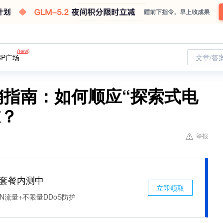
CP广场
文章/答
营销指南：如何顺应“探索式电
准？
举报
免费套餐内测中
立即领取
N流量+不限量DDoS防护