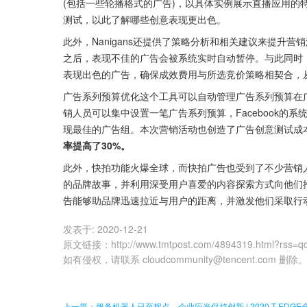
(包括一些轮播格式的广告)，以具体实例展示直播应用的特
测试，以此了解哪些创意表现更出色。
此外，Nanigans还提供了策略分析和相关建议来提升
之后，表现不佳的广告会被系统实时自动暂停。与此同时，直
表现出色的广告，确保成效费用与所选竞价策略相契合，
广告系列预算优化这个工具可以自动管理广告系列预算在
销人员可以集中设置一笔广告系列预算，Facebook的
现最佳的广告组。本次营销活动也创造了广告创意测试成
率提高了30%。
此外，快拍功能火爆全球，而快拍广告也受到了不少营销
的品牌故事，并利用深受用户喜爱的内容探索方式向他们推广业务。
告能够助品牌迅速拉近与用户的距离，并激发他们采取行
发表于:
2020-12-21
原文链接
：
http://www.tmtpost.com/4894319.html?rss=q
如有侵权，请联系 cloudcommunity@tencent.com 删除
上一篇：服务机器人已至拐点，企业应当保持创新 | 2020 T-EDG