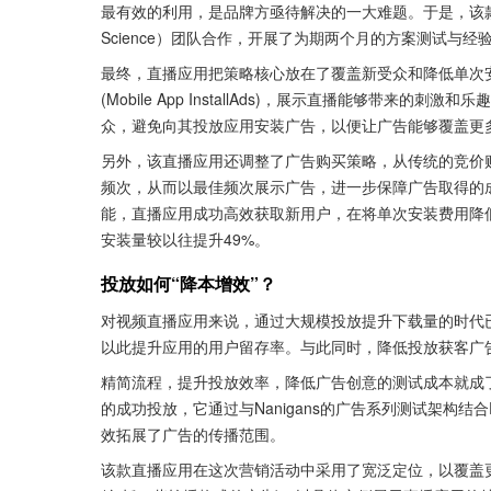
最有效的利用，是品牌方亟待解决的一大难题。于是，该款直播应
Science）团队合作，开展了为期两个月的方案测试与
最终，直播应用把策略核心放在了覆盖新受众和降低单次
(Mobile App InstallAds)，展示直播能够带
众，避免向其投放应用安装广告，以便让广告能够覆盖更
另外，该直播应用还调整了广告购买策略，从传统的竞价
频次，从而以最佳频次展示广告，进一步保障广告取得的成效
能，直播应用成功高效获取新用户，在将单次安装费用降低
安装量较以往提升49%。 
投放如何“降本增效”？
对视频直播应用来说，通过大规模投放提升下载量的时代
以此提升应用的用户留存率。与此同时，降低投放获客广
精简流程，提升投放效率，降低广告创意的测试成本就成了大
的成功投放，它通过与Nanigans的广告系列测试架构结
效拓展了广告的传播范围。
该款直播应用在这次营销活动中采用了宽泛定位，以覆盖更多受众