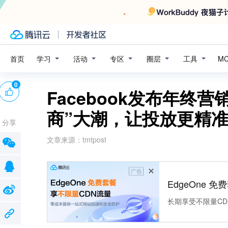
学习
活动
专区
圈层
工具
首页
M
0
Facebook发布年终
商”大潮，让投放更精
分享
文章来源：
tmtpost
广告
EdgeOne 
长期享受不限量CD